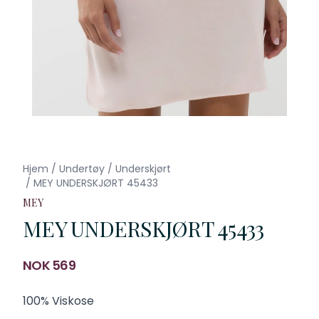
Hjem
/
Undertøy
/
Underskjørt
/
MEY UNDERSKJØRT 45433
MEY
MEY UNDERSKJØRT 45433
Produktdetaljer
NOK 569
Description
100% Viskose