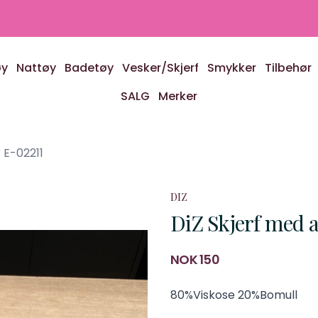
øy
Nattøy
Badetøy
Vesker/Skjerf
Smykker
Tilbehør
SALG
Merker
 E-02211
DIZ
DiZ Skjerf med 
Produktdetaljer
NOK 150
Description
80%Viskose 20%Bomull