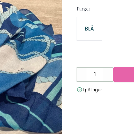
Farger
Velg en Farger
BLÅ
Decrease
Increase
1 på lager