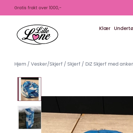
Skip to main content
Gratis frakt over 1000,-
Klær
Undert
Hjem
/
Vesker/Skjerf
/
Skjerf
/
DiZ Skjerf med anker