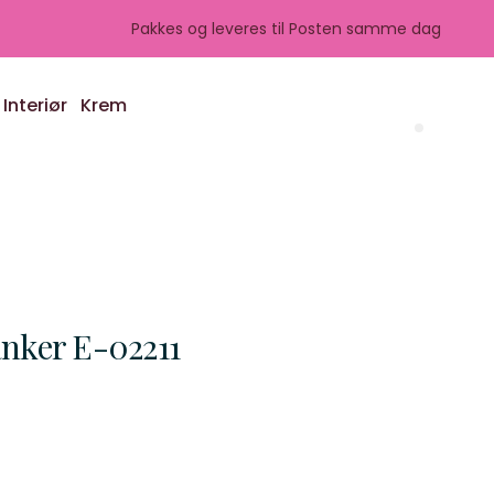
Pakkes og leveres til Posten samme dag
Interiør
Krem
Search 
anker E-02211