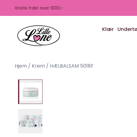
Skip to main content
Gratis frakt over 1000,-
Klær
Undert
Hjem
/
Krem
/
HÆLBALSAM 5018F