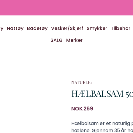
øy
Nattøy
Badetøy
Vesker/Skjerf
Smykker
Tilbehør
SALG
Merker
NATURLIG
HÆLBALSAM 50
Produktdetaljer
NOK 269
Description
Hælbalsam er et naturlig 
hælene. Gjennom 35 år ha