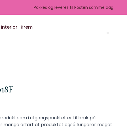
Pakkes og leveres til Posten samme dag
Interiør
Krem
Search 
18F
produkt som i utgangspunktet er til bruk på
r mange erfart at produktet også fungerer meget