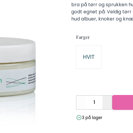
bra på tørr og sprukken h
godt egnet på: Veldig tørr
hud albuer, knoker og kn
Farger
Velg en Farger
HVIT
Decrease
Increase
3 på lager