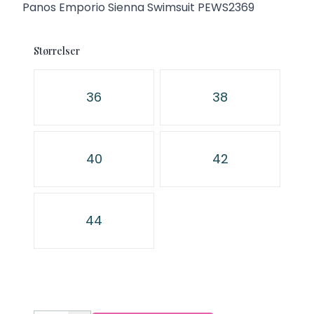
Description
Panos Emporio Sienna Swimsuit PEWS2369
Størrelser
Velg en Størrelser
36
38
40
42
44