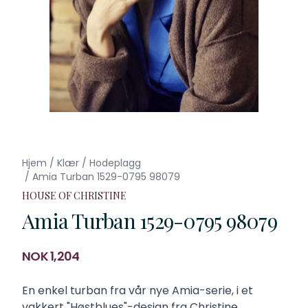
Hjem
/
Klær
/
Hodeplagg
/
Amia Turban 1529-0795 98079
HOUSE OF CHRISTINE
Amia Turban 1529-0795 98079
Produktdetaljer
NOK 1,204
Description
En enkel turban fra vår nye Amia-serie, i et
vakkert "Høstblues"-design fra Christine