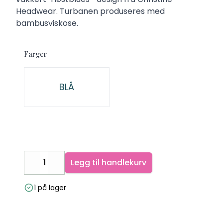
Headwear. Turbanen produseres med
bambusviskose.
Farger
Velg en Farger
BLÅ
Legg til handlekurv
Decrease
Increase
1 på lager