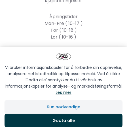
Kjøpsbetingelser
Åpningstider
Man-Fre ( 10-17 )
Tor ( 10-18 )
Lør ( 10-16 )
Lille Lone AS
Strandgata 55, 2317
Hamar
Vi bruker informasjonskapsler for å forbedre din opplevelse,
analysere nettstedtrafikk og tilpasse innhold. Ved å klikke
'Godta alle' samtykker du til vår bruk av
informasjonskapsler for analyse- og markedsføringsformål.
Les mer
LILLE LONE AS © 2026
Kun nødvendige
Siden driftes av
Shoplabs
Godta alle