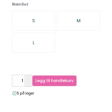
Størrelser
Velg en Størrelser
S
M
L
Legg til handlekurv
Decrease
Increase
5 på lager