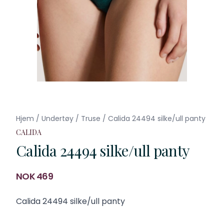
Hjem
/
Undertøy
/
Truse
/
Calida 24494 silke/ull panty
CALIDA
Calida 24494 silke/ull panty
Produktdetaljer
NOK 469
Description
Calida 24494 silke/ull panty