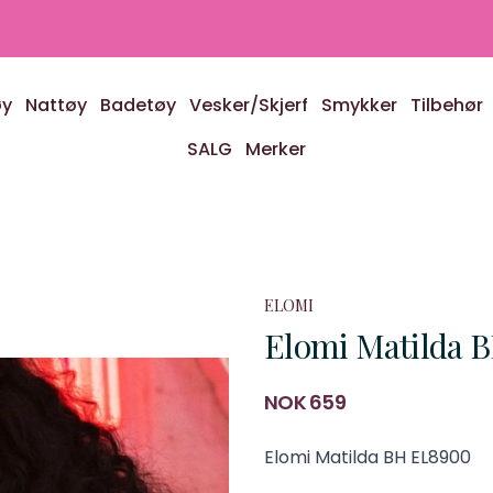
øy
Nattøy
Badetøy
Vesker/Skjerf
Smykker
Tilbehør
SALG
Merker
ELOMI
Elomi Matilda 
Produktdetaljer
NOK 659
Description
Elomi Matilda BH EL8900