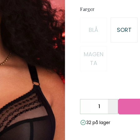
Farger
Velg en Farger
BLÅ
SORT
MAGEN
TA
Decrease
Increase
32 på lager