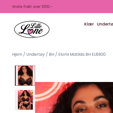
Skip to main content
Gratis frakt over 1000,-
Klær
Undert
Hjem
/
Undertøy
/
BH
/
Elomi Matilda BH EL8900