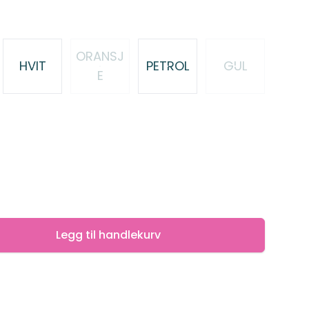
ORANSJ
HVIT
PETROL
GUL
E
Legg til handlekurv