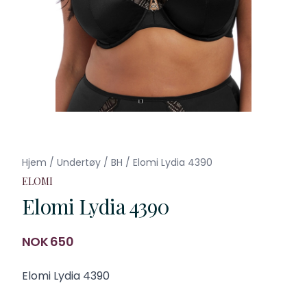
Hjem
/
Undertøy
/
BH
/
Elomi Lydia 4390
ELOMI
Elomi Lydia 4390
Produktdetaljer
NOK 650
Description
Elomi Lydia 4390