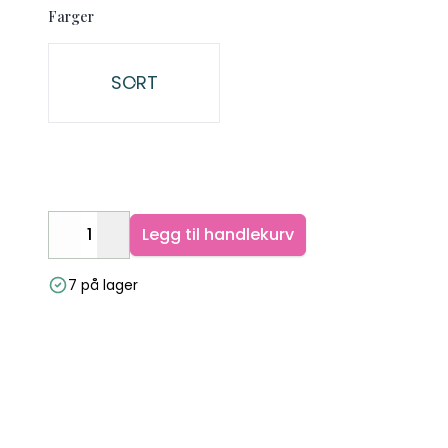
Farger
Velg en Farger
SORT
Legg til handlekurv
Decrease
Increase
7 på lager