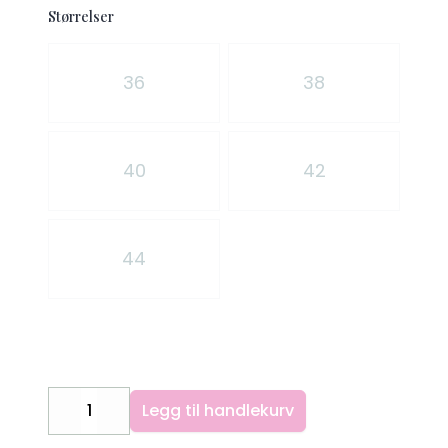
Størrelser
Velg en Størrelser
36
38
40
42
44
Legg til handlekurv
Decrease
Increase