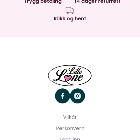
Trygg betaling
14 dager returrett
Klikk og hent
facebook
instagram
Vilkår
Personvern
Logg inn