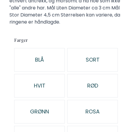
ethvert antrekk, og morsomt å ha noe som ikke
"alle" andre har. Mål Liten Diameter ca 3 cm Mål
Stor Diameter 4,5 cm Størrelsen kan variere, da
ringene er håndlagde.
Farger
Velg en Farger
BLÅ
SORT
HVIT
RØD
GRØNN
ROSA