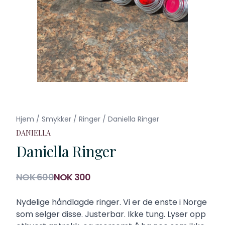
Hjem
/
Smykker
/
Ringer
/
Daniella Ringer
DANIELLA
Daniella Ringer
Produktdetaljer
NOK 600
NOK 300
Description
Nydelige håndlagde ringer. Vi er de enste i Norge
som selger disse. Justerbar. Ikke tung. Lyser opp