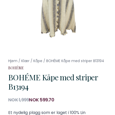
Hjem
/
Klær
/
Kåpe
/
BOHÉME Kåpe med striper B13194
BOHÉME
BOHÉME Kåpe med striper
B13194
Produktdetaljer
NOK 1,999
NOK 599.70
Description
Et nydelig plagg som er laget i 100% Lin