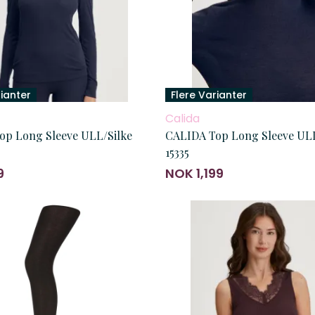
rianter
Flere Varianter
Calida
op Long Sleeve ULL/Silke
CALIDA Top Long Sleeve ULL
15335
9
NOK 1,199