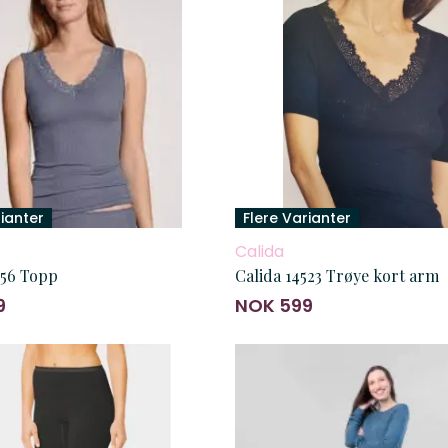
rianter
Flere Varianter
Calida
256 Topp
Calida 14523 Trøye kort arm
9
NOK 599