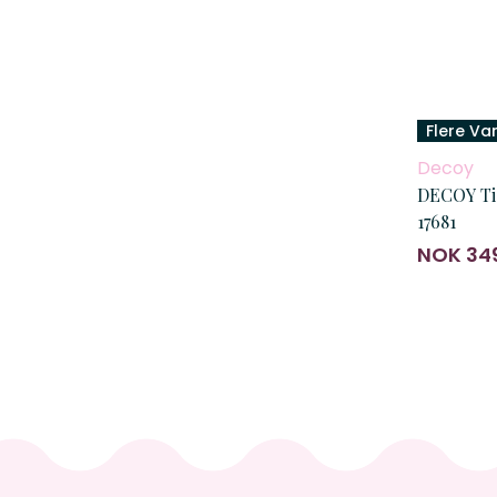
Flere Va
Decoy
DECOY Ti
17681
NOK 34