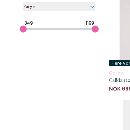
Farge
349
1199
Flere Va
Calida
Calida 12
NOK 69