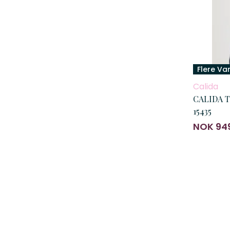
Flere Va
Calida
CALIDA T
15435
NOK 94