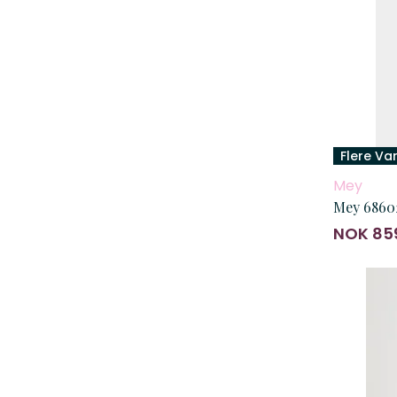
Flere Va
Mey
Mey 68602
NOK 85