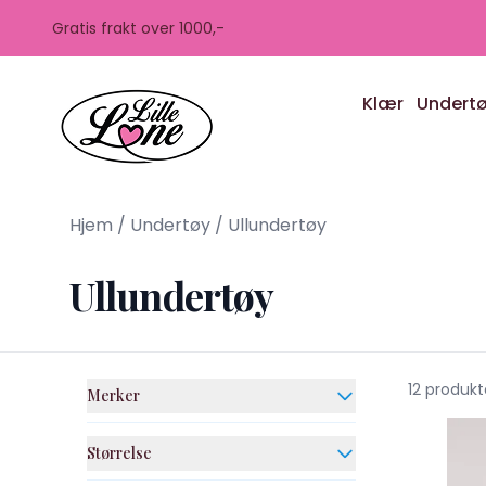
Skip to main content
Gratis frakt over 1000,-
Klær
Undert
Hjem
/
Undertøy
/
Ullundertøy
Ullundertøy
12 produkt
Merker
Størrelse